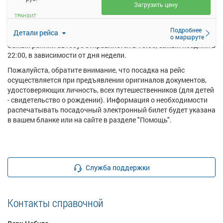
Загрузить цену
Перевозку пассажиров по данному направлению
ТРАНЗИТ
осуществляют следующие перевозчики: Филиал ГПК ПАТ
пгт.Тяжинский.
Подробнее
Детали рейса
о маршруте
Самый ранний автобус отправляется в 15:50, самый поздний в
22:00, в зависимости от дня недели.
Пожалуйста, обратите внимание, что посадка на рейс
осуществляется при предъявлении оригиналов документов,
удостоверяющих личность, всех путешественников (для детей
- свидетельство о рождении). Информация о необходимости
распечатывать посадочный электронный билет будет указана
в вашем бланке или на сайте в разделе "Помощь".
Служба поддержки
Контакты справочной