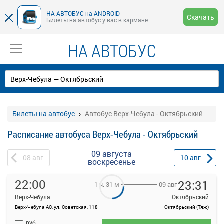
НА-АВТОБУС на ANDROID
Скачать
Билеты на автобус у вас в кармане
НА АВТОБУС
Билеты на автобус
Автобус Верх-Чебула - Октябрьский
Расписание автобуса Верх-Чебула - Октябрьский
09 августа
08
авг
10
авг
воскресенье
22:00
23:31
09 авг
1 ч. 31 м
Верх-Чебула
Октябрьский
Верх-Чебула АС, ул. Советская, 118
Октябрьский (Тяж)
На данной странице вы можете ознакомиться с расписанием и
—
купить билет онлайн на автобус Верх-Чебула - Октябрьский.
руб.