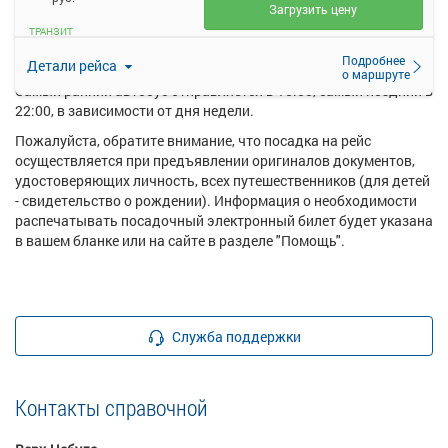
Загрузить цену
Перевозку пассажиров по данному направлению
ТРАНЗИТ
осуществляют следующие перевозчики: Филиал ГПК ПАТ
пгт.Тяжинский.
Подробнее
Детали рейса
о маршруте
Самый ранний автобус отправляется в 15:50, самый поздний в
22:00, в зависимости от дня недели.
Пожалуйста, обратите внимание, что посадка на рейс
осуществляется при предъявлении оригиналов документов,
удостоверяющих личность, всех путешественников (для детей
- свидетельство о рождении). Информация о необходимости
распечатывать посадочный электронный билет будет указана
в вашем бланке или на сайте в разделе "Помощь".
Служба поддержки
Контакты справочной