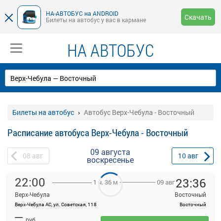
НА-АВТОБУС на ANDROID
Скачать
Билеты на автобус у вас в кармане
НА АВТОБУС
Билеты на автобус
Автобус Верх-Чебула - Восточный
Расписание автобуса Верх-Чебула - Восточный
09 августа
08
авг
10
авг
воскресенье
22:00
23:36
09 авг
1 ч. 36 м
Верх-Чебула
Восточный
Верх-Чебула АС, ул. Советская, 118
Восточный
На данной странице вы можете ознакомиться с расписанием и
—
купить билет онлайн на автобус Верх-Чебула - Восточный.
руб.