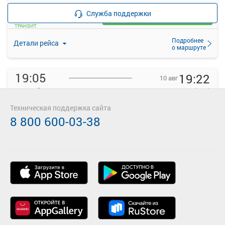
—
руб.
Служба поддержки
Загрузить цену
ТРАНЗИТ
Подробнее
Детали рейса
о маршруте
19:05
19:22
10 авг
Верх-Тайменка
Воинская Часть (Юрг)
Верх-Тайменка
Воинская Часть (Юрг)
Техническая поддержка сайта
—
руб.
8 800 600-03-38
Загрузить цену
ТРАНЗИТ
Подробнее
Детали рейса
о маршруте