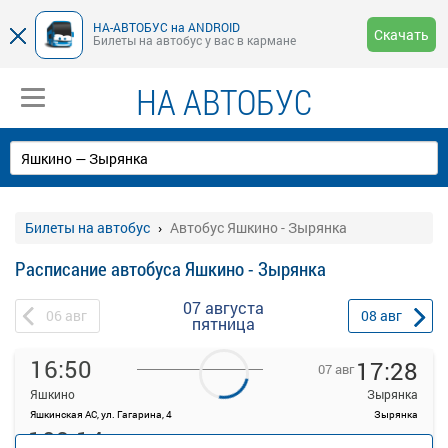
НА-АВТОБУС на ANDROID
Скачать
Билеты на автобус у вас в кармане
НА АВТОБУС
Билеты на автобус
Автобус Яшкино - Зырянка
Расписание автобуса Яшкино - Зырянка
07 августа
06
авг
08
авг
пятница
16:50
17:28
07 авг
Яшкино
Зырянка
Яшкинская АС, ул. Гагарина, 4
Зырянка
109.14
руб.