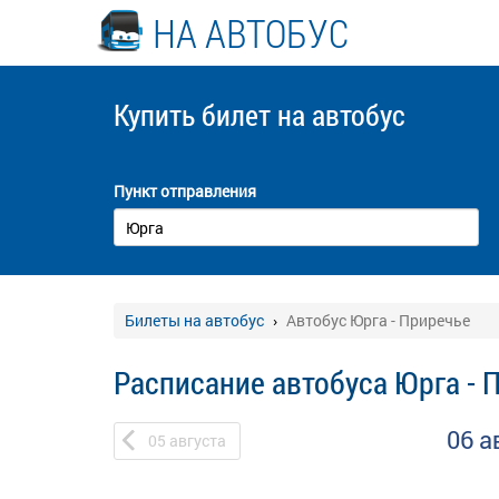
НА АВТОБУС
Купить билет
на автобус
Пункт отправления
Билеты на автобус
Автобус Юрга - Приречье
Расписание автобуса Юрга - 
06 а
05
августа