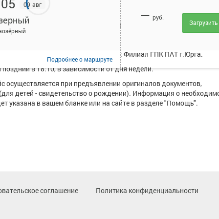
:05
09 авг
—
руб.
зерный
Загрузить
исанием и купить билет онлайн на автобус Юрга - Заозерный.
аозёрный
 в среднем 4 рейса.
уществляют следующие перевозчики: Филиал ГПК ПАТ г.Юрга.
Подробнее
о маршруте
поздний в 18:10, в зависимости от дня недели.
ейс осуществляется при предъявлении оригиналов документов,
(для детей - свидетельство о рождении). Информация о необходим
т указана в вашем бланке или на сайте в разделе "Помощь".
овательское соглашение
Политика конфиденциальности