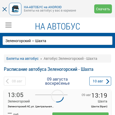
НА-АВТОБУС на ANDROID
Скачать
Билеты на автобус у вас в кармане
НА АВТОБУС
Билеты на автобус
Автобус Зеленогорский - Шахта
Расписание автобуса Зеленогорский - Шахта
09 августа
08
авг
10
авг
воскресенье
13:05
13:19
09 авг
Зеленогорский
Шахта
Зеленогорский АС, ул. Центральная, 36
Шахта (Крап)
На данной странице вы можете ознакомиться с расписанием и
—
купить билет онлайн на автобус Зеленогорский - Шахта.
руб.