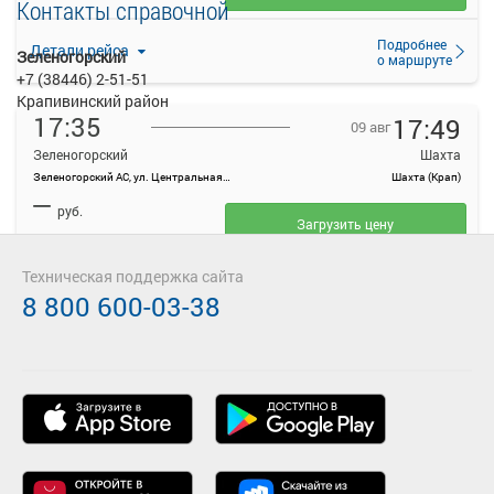
Контакты справочной
Подробнее
Детали рейса
Зеленогорский
о маршруте
+7 (38446) 2-51-51
Крапивинский район
17:35
17:49
09 авг
Зеленогорский
Шахта
Зеленогорский АС, ул. Центральная, 36
Шахта (Крап)
—
руб.
Загрузить цену
Техническая поддержка сайта
Подробнее
Детали рейса
о маршруте
8 800 600-03-38