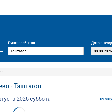
Пункт прибытия
Дата выезд
ол
во - Таштагол
вгуста
2026
суббота
09
авг