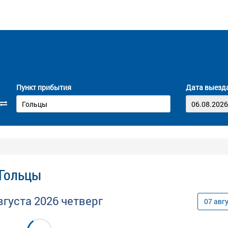
Пункт прибытия
Дата выезд
 Гольцы
вгуста
2026
четверг
07
авг