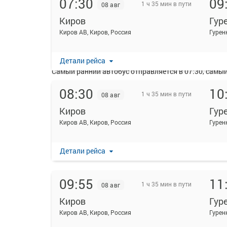
07:30
09
1 ч 35 мин в пути
08 авг
Киров
Гур
На данной странице вы можете ознакомиться с расп
Киров АВ, Киров, Россия
Гуренк
Ежедневно по маршруту Киров - Гуренки поворот ку
Перевозку пассажиров по данному направлению осу
Детали рейса
Самый ранний автобус отправляется в 07:30, самый 
Пожалуйста, обратите внимание, что посадка на р
08:30
10
1 ч 35 мин в пути
08 авг
удостоверяющих личность, всех путешественников 
распечатывать посадочный электронный билет буде
Киров
Гур
Киров АВ, Киров, Россия
Гуренк
Детали рейса
09:55
11
1 ч 35 мин в пути
08 авг
Киров
Гур
Киров АВ, Киров, Россия
Гуренк