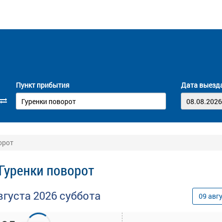
Пункт прибытия
Дата выезд
орот
 Гуренки поворот
вгуста
2026
суббота
09
авг