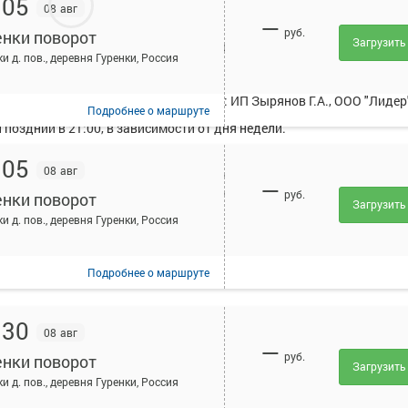
:05
08 авг
—
руб.
енки поворот
Загрузить
исанием и купить билет онлайн на автобус Киров - Гуренки поворот
и д. пов., деревня Гуренки, Россия
рсирует в среднем 12 рейсов.
ществляют следующие перевозчики: ИП Зырянов Г.А., ООО "Лидер
Подробнее
о маршруте
поздний в 21:00, в зависимости от дня недели.
ейс осуществляется при предъявлении оригиналов документов,
:05
08 авг
(для детей - свидетельство о рождении). Информация о необходим
—
т указана в вашем бланке или на сайте в разделе "Помощь".
руб.
енки поворот
Загрузить
и д. пов., деревня Гуренки, Россия
Подробнее
о маршруте
:30
08 авг
—
руб.
енки поворот
Загрузить
и д. пов., деревня Гуренки, Россия