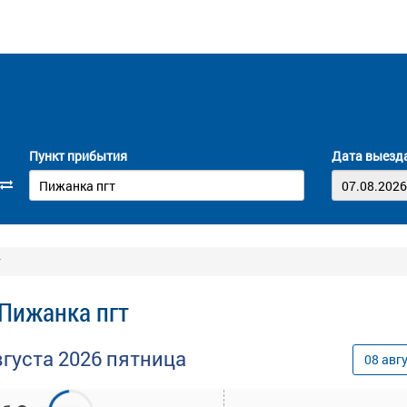
Пункт прибытия
Дата выезд
т
 Пижанка пгт
вгуста
2026
пятница
08
авг