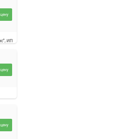
 цену
с", ИП
 цену
ости
 цену