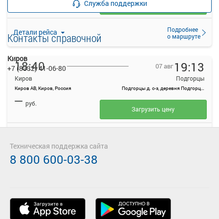
Служба поддержки
Загрузить цену
Подробнее
Детали рейса
Контакты справочной
о маршруте
Киров
18:40
19:13
07 авг
+7 (8332) 41-06-80
Киров
Подгорцы
Киров АВ, Киров, Россия
Подгорцы д. с-з, деревня Подгорцы, Россия
—
руб.
Загрузить цену
Подробнее
Детали рейса
о маршруте
Техническая поддержка сайта
8 800 600-03-38