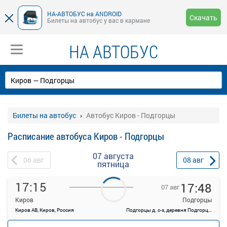
НА-АВТОБУС на ANDROID
Скачать
Билеты на автобус у вас в кармане
НА АВТОБУС
Билеты на автобус
Автобус Киров - Подгорцы
Расписание автобуса Киров - Подгорцы
07 августа
06
авг
08
авг
пятница
17:15
17:48
07 авг
Киров
Подгорцы
Киров АВ, Киров, Россия
Подгорцы д. с-з, деревня Подгорцы, Россия
—
руб.