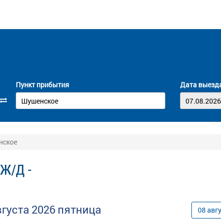
Пункт прибытия
Дата выезд
нское
 Ж/Д -
вгуста
2026
пятница
08
авг