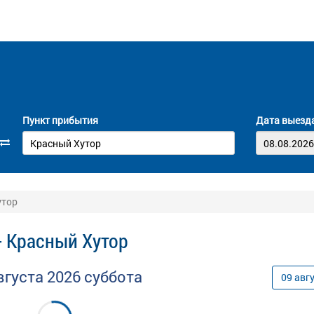
Пункт прибытия
Дата выезд
утор
- Красный Хутор
вгуста
2026
суббота
09
авг