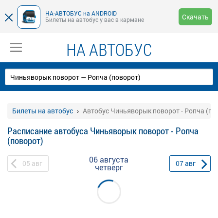
НА-АВТОБУС на ANDROID
Скачать
Билеты на автобус у вас в кармане
НА АВТОБУС
Билеты на автобус
Автобус Чиньяворык поворот - Ропча (по
Расписание автобуса Чиньяворык поворот - Ропча
(поворот)
06 августа
05
авг
07
авг
четверг