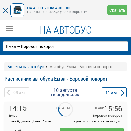
НА-АВТОБУС на ANDROID
Скачать
Билеты на автобус у вас в кармане
НА АВТОБУС
Билеты на автобус
Автобус Емва - Боровой поворот
Расписание автобуса Емва - Боровой поворот
10 августа
09
авг
11
авг
понедельник
14:15
15:56
10 авг
1 ч. 41 м
Емва
Боровой поворот
Емва ЖД вокзал, Емва, Россия
Боровой пгт пов., поселок городского типа Боровой, Россия
На данной странице вы можете ознакомиться с расписанием и
—
купить билет онлайн на автобус Емва - Боровой поворот.
руб.