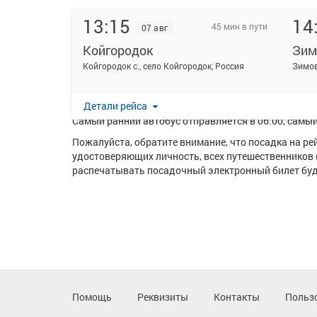
13:15
14
45 мин в пути
07 авг
Койгородок
Зим
На данной странице вы можете ознакомиться с расп
Койгородок с., село Койгородок, Россия
Зимов
Ежедневно по маршруту Койгородок - Зимовка повор
Перевозку пассажиров по данному направлению ос
Детали рейса
Самый ранний автобус отправляется в 06:00, самый 
Пожалуйста, обратите внимание, что посадка на р
удостоверяющих личность, всех путешественников 
распечатывать посадочный электронный билет буде
Помощь
Реквизиты
Контакты
Польз