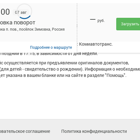
:00
07 авг
—
руб.
овка поворот
Загрузить
исанием и купить билет онлайн на автобус Койгородок - Зимовка п
ка п. пов., посёлок Зимовка, Россия
от курсирует в среднем 4 рейса.
уществляют следующие перевозчики: Комиавтотранс.
Подробнее
о маршруте
поздний в 17:15, в зависимости от дня недели.
ейс осуществляется при предъявлении оригиналов документов,
(для детей - свидетельство о рождении). Информация о необходим
т указана в вашем бланке или на сайте в разделе "Помощь".
овательское соглашение
Политика конфиденциальности