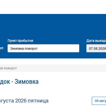
Пункт прибытия
Дата выезд
ка поворот
док - Зимовка
вгуста
2026
пятница
08
авг