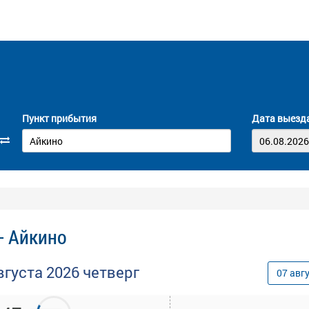
Пункт прибытия
Дата выезд
- Айкино
вгуста
2026
четверг
07
авг