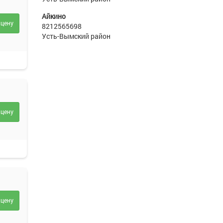
Айкино
 цену
8212565698
Усть-Вымский район
 цену
 цену