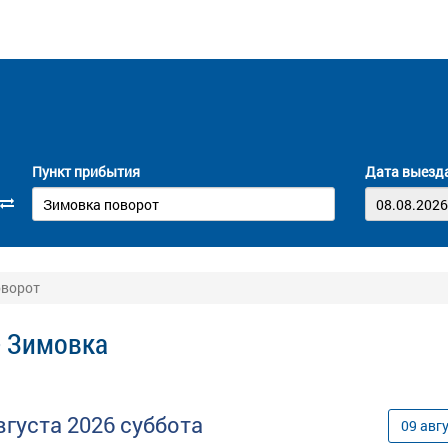
Пункт прибытия
Дата выезд
оворот
- Зимовка
вгуста
2026
суббота
09
авг