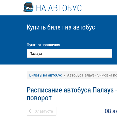
НА АВТОБУС
Купить билет
на автобус
Пункт отправления
Билеты на автобус
Автобус Палауз - Зимовка п
Расписание автобуса Палауз 
поворот
08 а
07
августа