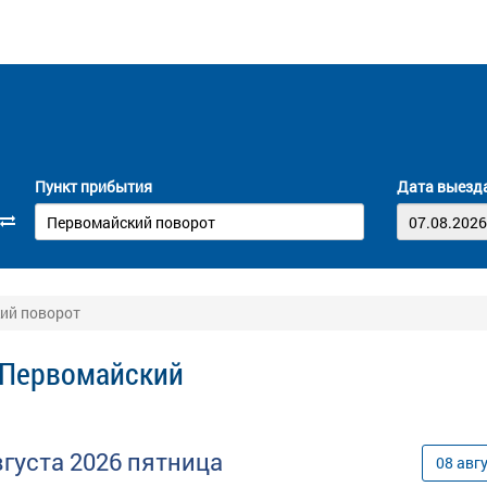
Пункт прибытия
Дата выезд
кий поворот
- Первомайский
вгуста
2026
пятница
08
авг