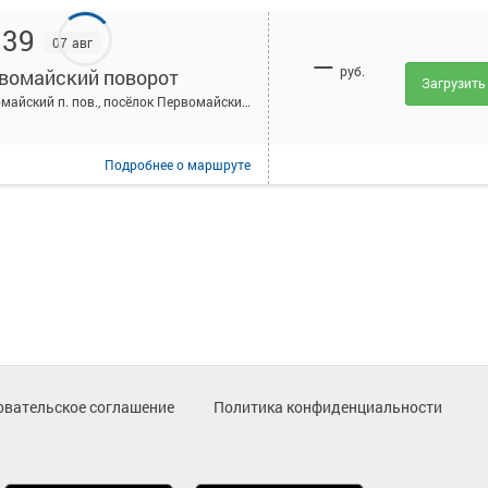
:39
07 авг
—
руб.
вомайский поворот
Загрузить
Первомайский п. пов., посёлок Первомайский, Россия
Подробнее
о маршруте
овательское соглашение
Политика конфиденциальности