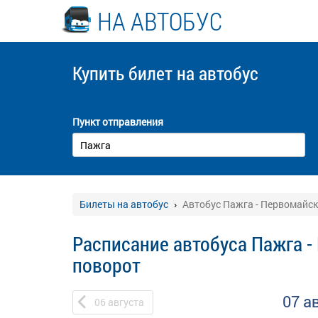
НА АВТОБУС
Купить билет
на автобус
Пункт отправления
Билеты на автобус
Автобус Пажга - Первомайс
Расписание автобуса Пажга 
поворот
07 а
06
августа