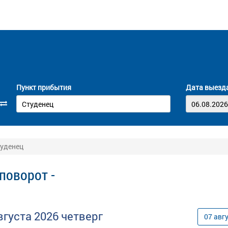
Пункт прибытия
Дата выезд
туденец
поворот -
вгуста
2026
четверг
07
авг