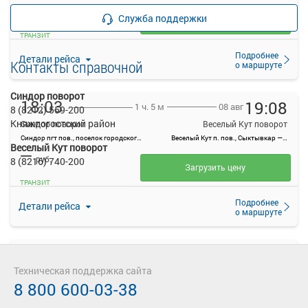
—
руб.
Служба поддержки
Загрузить цену
ТРАНЗИТ
Подробнее
Детали рейса
Контакты справочной
о маршруте
Синдор поворот
18:03
19:08
08 авг
1 ч. 5 м
8 (8212) 559-200
Княжпогостский район
Синдор поворот
Веселый Кут поворот
Синдор пгт пов., поселок городского типа Синдор, Россия
Веселый Кут п. пов., Сыктывкар — Ухта, 20
Веселый Кут поворот
—
руб.
8 (8216) 740-200
Загрузить цену
ТРАНЗИТ
Подробнее
Детали рейса
о маршруте
21:33
22:38
08 авг
1 ч. 5 м
Техническая поддержка сайта
Синдор поворот
Веселый Кут поворот
8 800 600-03-38
Синдор пгт пов., поселок городского типа Синдор, Россия
Веселый Кут п. пов., Сыктывкар — Ухта, 20
—
руб.