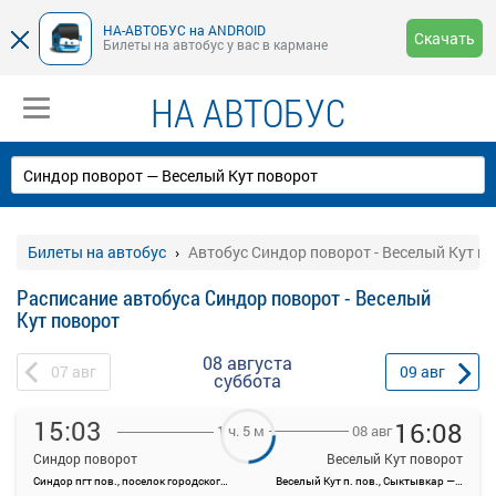
НА-АВТОБУС на ANDROID
Скачать
Билеты на автобус у вас в кармане
НА АВТОБУС
Билеты на автобус
Автобус Синдор поворот - Веселый Кут п
Расписание автобуса Синдор поворот - Веселый
Кут поворот
08 августа
07
авг
09
авг
суббота
15:03
16:08
08 авг
1 ч. 5 м
Синдор поворот
Веселый Кут поворот
Синдор пгт пов., поселок городского типа Синдор, Россия
Веселый Кут п. пов., Сыктывкар — Ухта, 20