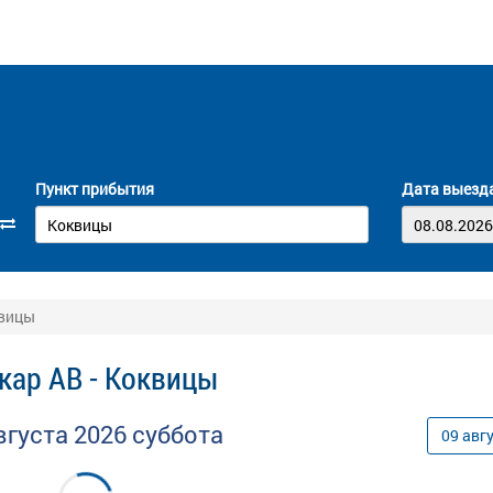
Пункт прибытия
Дата выезд
квицы
кар АВ - Коквицы
вгуста
2026
суббота
09
авг