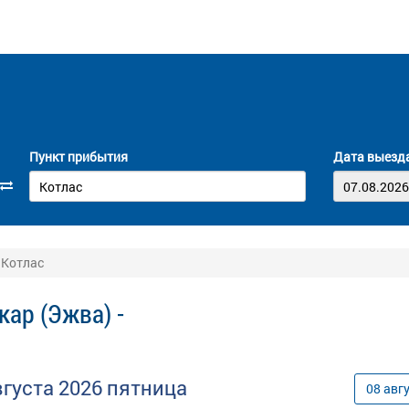
Пункт прибытия
Дата выезд
 Котлас
ар (Эжва) -
вгуста
2026
пятница
08
авг