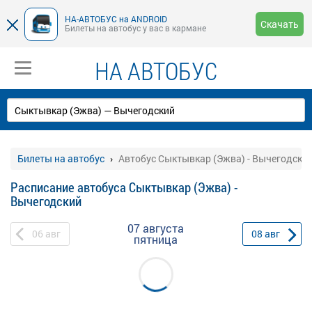
НА-АВТОБУС на ANDROID
Скачать
Билеты на автобус у вас в кармане
НА АВТОБУС
Билеты на автобус
Автобус Сыктывкар (Эжва) - Вычегодски
Расписание автобуса Сыктывкар (Эжва) -
Вычегодский
07 августа
06
авг
08
авг
пятница