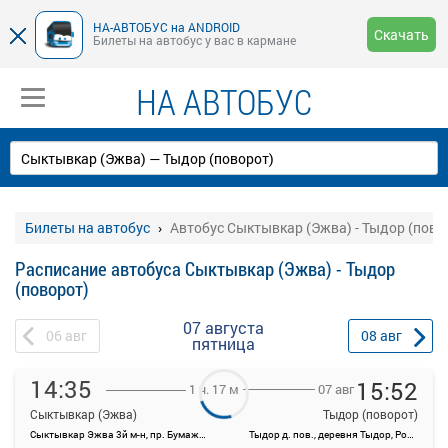
НА-АВТОБУС на ANDROID
Скачать
Билеты на автобус у вас в кармане
НА АВТОБУС
Билеты на автобус
Автобус Сыктывкар (Эжва) - Тыдор (пово
Расписание автобуса Сыктывкар (Эжва) - Тыдор
(поворот)
07 августа
06
авг
08
авг
пятница
14:35
15:52
07 авг
1 ч. 17 м
Сыктывкар (Эжва)
Тыдор (поворот)
Сыктывкар Эжва 3й м-н, пр. Бумажников
Тыдор д. пов., деревня Тыдор, Россия