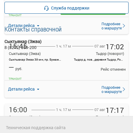
—
руб.
Служба поддержки
Загрузить цену
ТРАНЗИТ
Подробнее
Детали рейса
Контакты справочной
о маршруте
Сыктывкар (Эжва)
15:45
17:02
07 авг
1 ч. 17 м
8 (8212) 559-200
Сыктывкар (Эжва)
Тыдор (поворот)
Сыктывкар Эжва 3й м-н, пр. Бумажников
Тыдор д. пов., деревня Тыдор, Россия
—
руб.
Рейс отменен
ТРАНЗИТ
Подробнее
Детали рейса
о маршруте
16:00
17:17
07 авг
1 ч. 17 м
Сыктывкар (Эжва)
Тыдор (поворот)
Сыктывкар Эжва 3й м-н, пр. Бумажников
Тыдор д. пов., деревня Тыдор, Россия
Техническая поддержка сайта
—
руб.