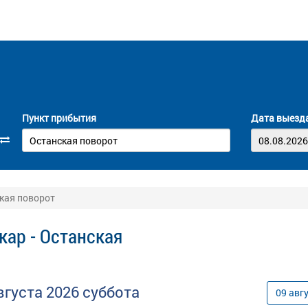
Пункт прибытия
Дата выезд
кая поворот
ар - Останская
вгуста
2026
суббота
09
авг