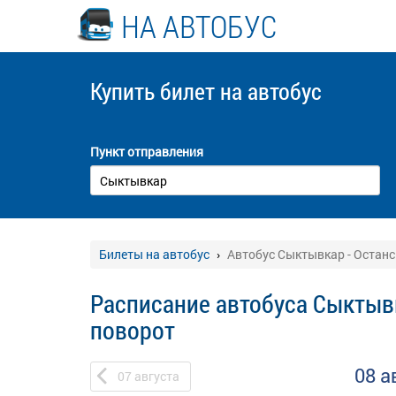
НА АВТОБУС
Купить билет
на автобус
Пункт отправления
Билеты на автобус
Автобус Сыктывкар - Останс
Расписание автобуса Сыктывк
поворот
08 а
07
августа