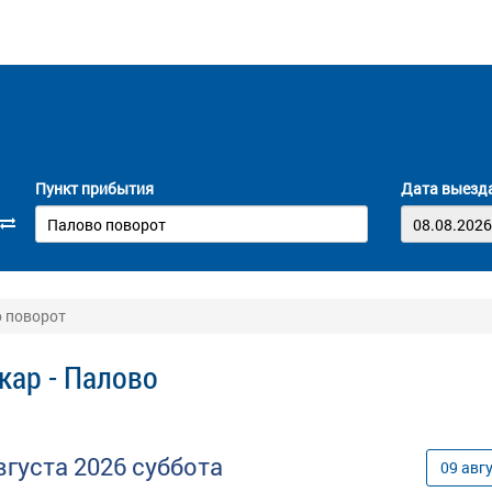
Пункт прибытия
Дата выезд
о поворот
кар - Палово
вгуста
2026
суббота
09
авг