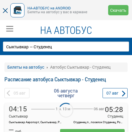
НА-АВТОБУС на ANDROID
Скачать
Билеты на автобус у вас в кармане
НА АВТОБУС
Билеты на автобус
Автобус Сыктывкар - Студенец
Расписание автобуса Сыктывкар - Студенец
06 августа
05
авг
07
авг
четверг
04:15
05:28
06 авг
1 ч. 13 м
Сыктывкар
Студенец
Сыктывкар Аэропорт, Сыктывкар, Россия
Студенец п., поселок Студенец, Россия
На данной странице вы можете ознакомиться с расписанием и
—
купить билет онлайн на автобус Сыктывкар - Студенец.
руб.