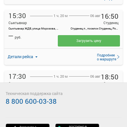
15:30
16:50
06 авг
1 ч. 20 м
Сыктывкар
Студенец
Сыктывкар ЖДВ, улица Морозова, 1А
Студенец п., поселок Студенец, Россия
—
руб.
Загрузить цену
Подробнее
Детали рейса
о маршруте
17:30
18:50
06 авг
1 ч. 20 м
Сыктывкар
Студенец
Сыктывкар ЖДВ, улица Морозова, 1А
Студенец п., поселок Студенец, Россия
Техническая поддержка сайта
—
руб.
8 800 600-03-38
Загрузить цену
Подробнее
5.0
Детали рейса
о маршруте