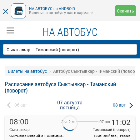
НА-АВТОБУС на ANDROID
Скачать
Билеты на автобус у вас в кармане
НА АВТОБУС
Билеты на автобус
Автобус Сыктывкар - Тиманский (поворот
Расписание автобуса Сыктывкар - Тиманский
(поворот)
07 августа
06
авг
08
авг
пятница
08:00
11:02
07 авг
3 ч. 2 м
Сыктывкар
Тиманский (поворот)
Сыктывкар Эжва 3й м-н, Сыктывкар, Россия
Тиманский пов., , Россия
На данной странице вы можете ознакомиться с расписанием и