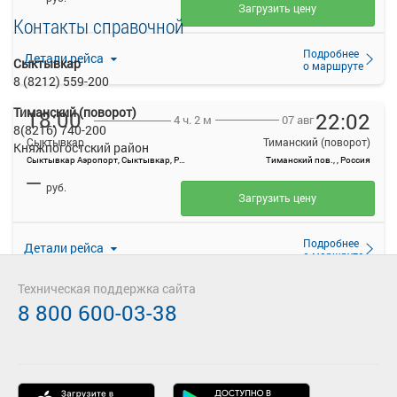
Загрузить цену
Контакты справочной
Подробнее
Детали рейса
Сыктывкар
о маршруте
8 (8212) 559-200
Тиманский (поворот)
18:00
22:02
07 авг
4 ч. 2 м
8(8216) 740-200
Сыктывкар
Тиманский (поворот)
Княжпогостский район
Сыктывкар Аэропорт, Сыктывкар, Россия
Тиманский пов., , Россия
—
руб.
Загрузить цену
Подробнее
Детали рейса
о маршруте
Техническая поддержка сайта
23:55
03:27
8 800 600-03-38
08 авг
3 ч. 32 м
Сыктывкар
Тиманский (поворот)
Сыктывкар ЖДВ, улица Морозова, 1А
Тиманский пов., , Россия
—
руб.
Загрузить цену