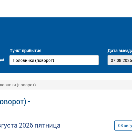
Пункт прибытия
Дата выезд
оловники (поворот)
оворот) -
вгуста
2026
пятница
08
авг