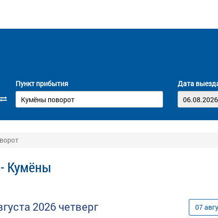
Пункт прибытия
Дата выезд
оворот
 - Кумёны
вгуста
2026
четверг
07
авг