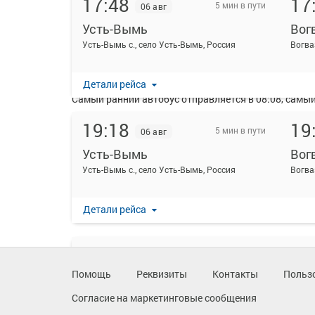
17:48
17
5 мин в пути
06 авг
Усть-Вымь
Вог
На данной странице вы можете ознакомиться с расп
Усть-Вымь с., село Усть-Вымь, Россия
Вогва
Ежедневно по маршруту Усть-Вымь - Вогваздино кур
Перевозку пассажиров по данному направлению о
Детали рейса
Самый ранний автобус отправляется в 08:08, самый 
Пожалуйста, обратите внимание, что посадка на р
19:18
19
5 мин в пути
06 авг
удостоверяющих личность, всех путешественников 
распечатывать посадочный электронный билет буде
Усть-Вымь
Вог
Усть-Вымь с., село Усть-Вымь, Россия
Вогва
Детали рейса
21:18
21
5 мин в пути
06 авг
Помощь
Реквизиты
Контакты
Польз
Усть-Вымь
Вог
Усть-Вымь с., село Усть-Вымь, Россия
Вогва
Согласие на маркетинговые сообщения