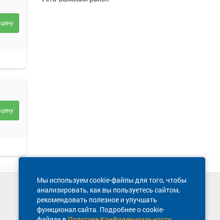
 цену
.
ости
 цену
Мы используем cookie-файлы для того, чтобы
анализировать, как вы пользуетесь сайтом,
Техническая поддержка сайта
 цену
рекомендовать полезное и улучшать
8 800 600-03-38
функционал сайта. Подробнее о cookie-
файлах в
Политике Конфиденциальности
.