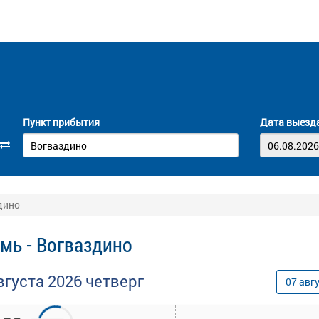
Пункт прибытия
Дата выезд
дино
мь - Вогваздино
вгуста
2026
четверг
07
авг