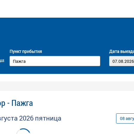
Пункт прибытия
Дата выезд
р - Пажга
вгуста
2026
пятница
08
авг