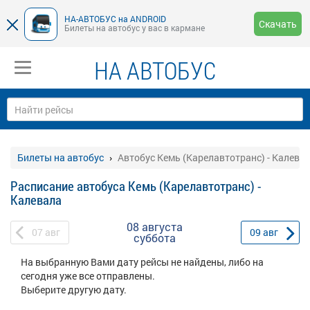
НА-АВТОБУС на ANDROID
Скачать
Билеты на автобус у вас в кармане
НА АВТОБУС
Билеты на автобус
Автобус Кемь (Карелавтотранс) - Калева
Расписание автобуса Кемь (Карелавтотранс) -
Калевала
08 августа
07
авг
09
авг
суббота
На выбранную Вами дату рейсы не найдены, либо на
сегодня уже все отправлены.
Выберите другую дату.