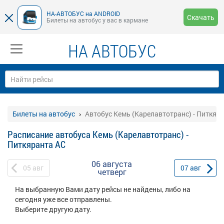
НА-АВТОБУС на ANDROID
Скачать
Билеты на автобус у вас в кармане
НА АВТОБУС
Билеты на автобус
Автобус Кемь (Карелавтотранс) - Питкяр
Расписание автобуса Кемь (Карелавтотранс) -
Питкяранта АС
06 августа
05
авг
07
авг
четверг
На выбранную Вами дату рейсы не найдены, либо на
сегодня уже все отправлены.
Выберите другую дату.