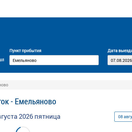
Пункт прибытия
Дата выезд
ново
ток - Емельяново
вгуста
2026
пятница
08
авг