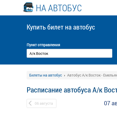
НА АВТОБУС
Купить билет
на автобус
Пункт отправления
Билеты на автобус
Автобус А/к Восток - Емелья
Расписание автобуса А/к Вос
07 а
06
августа