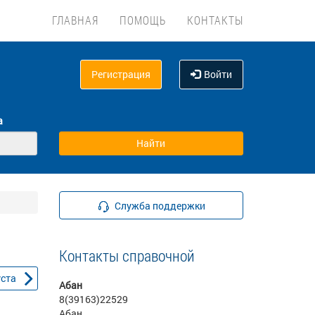
ГЛАВНАЯ
ПОМОЩЬ
КОНТАКТЫ
Регистрация
Войти
а
Служба поддержки
Контакты справочной
уста
Абан
8(39163)22529
Абан