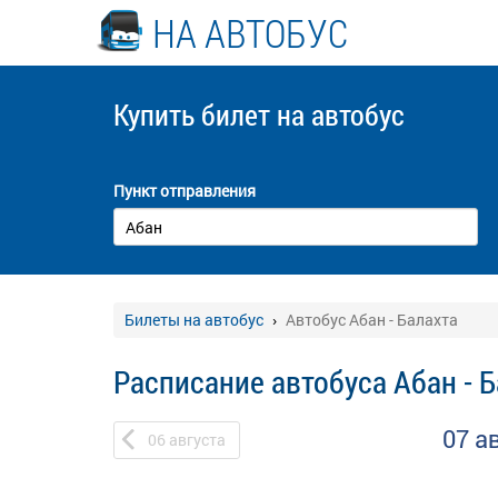
НА АВТОБУС
Купить билет
на автобус
Пункт отправления
Билеты на автобус
Автобус Абан - Балахта
Расписание автобуса Абан - 
07 а
06
августа