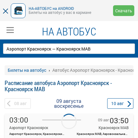
НА-АВТОБУС на ANDROID
Скачать
Билеты на автобус у вас в кармане
НА АВТОБУС
Билеты на автобус
Автобус Аэропорт Красноярск - Красноя
Расписание автобуса Аэропорт Красноярск -
Красноярск МАВ
09 августа
08
авг
10
авг
воскресенье
03:00
03:50
09 авг
Аэропорт Красноярск
Красноярск МАВ
Аэропорт Красноярск, Красноярский край, Емельяновский район, а/э Емельяново
Красноярск МАВ, Аэровокзальная ул., 22
На данной странице вы можете ознакомиться с расписанием и