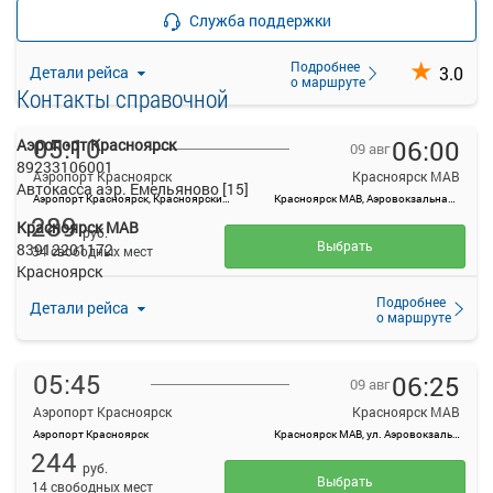
Выбрать
40 свободных мест
Служба поддержки
Подробнее
3.0
Детали рейса
о маршруте
Контакты справочной
05:10
06:00
Аэропорт Красноярск
09 авг
89233106001
Аэропорт Красноярск
Красноярск МАВ
Автокасса аэр. Емельяново [15]
Аэропорт Красноярск, Красноярский край, Емельяновский район, а/э Емельяново
Красноярск МАВ, Аэровокзальная ул., 22
289
Красноярск МАВ
руб.
Выбрать
83912201172
34 свободных мест
Красноярск
Подробнее
Детали рейса
о маршруте
05:45
06:25
09 авг
Аэропорт Красноярск
Красноярск МАВ
Аэропорт Красноярск
Красноярск МАВ, ул. Аэровокзальная, д. 22
244
руб.
Выбрать
14 свободных мест