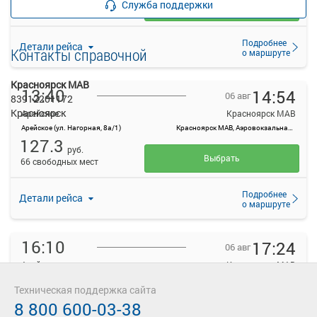
Служба поддержки
Выбрать
66 свободных мест
Подробнее
Детали рейса
Контакты справочной
о маршруте
Красноярск МАВ
13:40
14:54
06 авг
83912201172
Красноярск
Арейское
Красноярск МАВ
Арейское (ул. Нагорная, 8а/1)
Красноярск МАВ, Аэровокзальная ул., 22
127.3
руб.
Выбрать
66 свободных мест
Подробнее
Детали рейса
о маршруте
16:10
17:24
06 авг
Арейское
Красноярск МАВ
Арейское (ул. Нагорная, 8а/1)
Красноярск МАВ, Аэровокзальная ул., 22
Техническая поддержка сайта
127.3
руб.
8 800 600-03-38
Выбрать
66 свободных мест