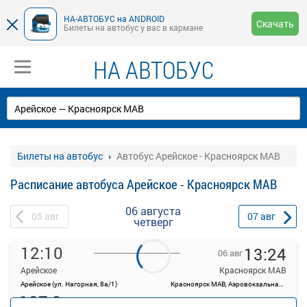
НА-АВТОБУС на ANDROID
Скачать
Билеты на автобус у вас в кармане
НА АВТОБУС
Билеты на автобус
Автобус Арейское - Красноярск МАВ
Расписание автобуса Арейское - Красноярск МАВ
06 августа
05
авг
07
авг
четверг
12:10
13:24
06 авг
Арейское
Красноярск МАВ
Арейское (ул. Нагорная, 8а/1)
Красноярск МАВ, Аэровокзальная ул., 22
127.3
руб.