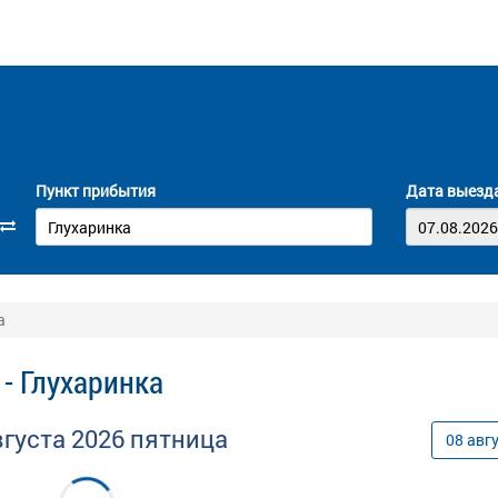
Пункт прибытия
Дата выезд
а
- Глухаринка
вгуста
2026
пятница
08
авг