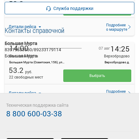
53.2
руб.
Служба поддержки
Выбрать
22 свободных мест
Подробнее
Детали рейса
Контакты справочной
о маршруте
Большая Мурта
14:00
14:25
07 авг
83919833550/89233179114
Большая Мурта
Большая Мурта
Верхобродово
Большая Мурта (Советская, 156), ул. Кирова, 32
Верхобродово д.
53.2
руб.
Выбрать
22 свободных мест
Подробнее
Детали рейса
о маршруте
Техническая поддержка сайта
8 800 600-03-38