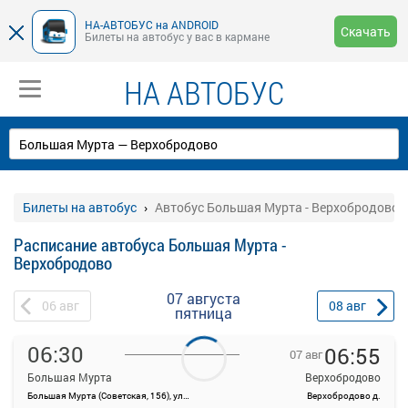
НА-АВТОБУС на ANDROID
Скачать
Билеты на автобус у вас в кармане
НА АВТОБУС
Билеты на автобус
Автобус Большая Мурта - Верхобродово
Расписание автобуса Большая Мурта -
Верхобродово
07 августа
06
авг
08
авг
пятница
06:30
06:55
07 авг
Большая Мурта
Верхобродово
Большая Мурта (Советская, 156), ул. Кирова, 32
Верхобродово д.