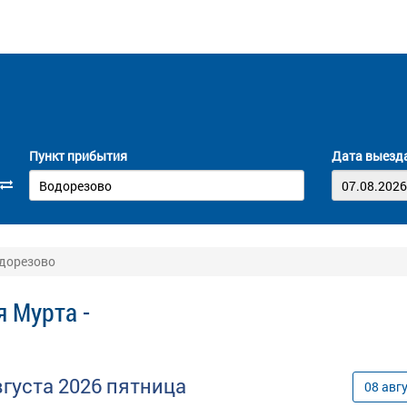
Пункт прибытия
Дата выезд
одорезово
 Мурта -
вгуста
2026
пятница
08
авг