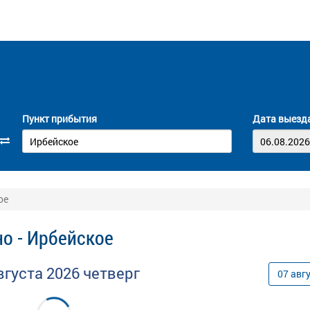
Пункт прибытия
Дата выезд
ое
о - Ирбейское
вгуста
2026
четверг
07
авг