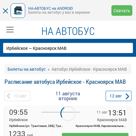
НА-АВТОБУС на ANDROID
Скачать
Билеты на автобус у вас в кармане
НА АВТОБУС
Билеты на автобус
Автобус Ирбейское - Красноярск МАВ
Расписание автобуса Ирбейское - Красноярск МАВ
11 августа
10
авг
12
авг
вторник
09:55
13:51
11 авг
Ирбейское
Красноярск МАВ
Ирбейское (ул. Трактовая, 28Б), Трактовая улица, 28Б
Красноярск МАВ, Аэровокзальная ул., 22
На данной странице вы можете ознакомиться с расписанием и
1233
купить билет онлайн на автобус Ирбейское - Красноярск МАВ
руб.