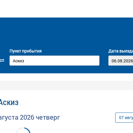
Пункт прибытия
Дата выезд
 Аскиз
вгуста
2026
четверг
07
авг