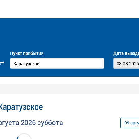
Пункт прибытия
Дата выезд
 Каратузское
вгуста
2026
суббота
09
авг