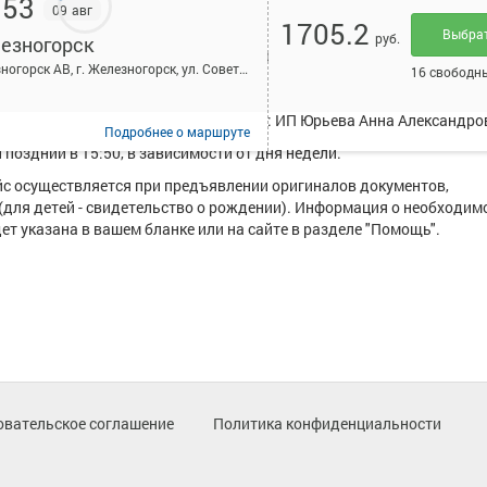
:53
09 авг
1705.2
Выбра
руб.
езногорск
исанием и купить билет онлайн на автобус Канск - Железногорск.
Железногорск АВ, г. Железногорск, ул. Советской Армии, 8
16 свободн
рует в среднем 1 рейс.
уществляют следующие перевозчики: ИП Юрьева Анна Александро
Подробнее
о маршруте
поздний в 15:50, в зависимости от дня недели.
ейс осуществляется при предъявлении оригиналов документов,
(для детей - свидетельство о рождении). Информация о необходим
т указана в вашем бланке или на сайте в разделе "Помощь".
овательское соглашение
Политика конфиденциальности