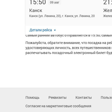
15:50
21
09 авг
Канск
Жел
На данной странице вы можете ознакомиться с расп
Канск (ул. Ленина, 20), г. Канск, ул. Ленина, 20
Ежедневно по маршруту Канск - Железногорск курси
Перевозку пассажиров по данному направлению ос
Детали рейса
Самый ранний автобус отправляется в 15:50, самый 
Пожалуйста, обратите внимание, что посадка на р
удостоверяющих личность, всех путешественников 
распечатывать посадочный электронный билет буде
Помощь
Реквизиты
Контакты
Польз
Согласие на маркетинговые сообщения