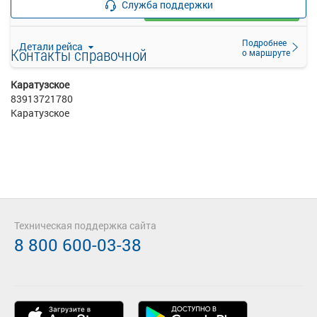
Служба поддержки
Выбрать
53 свободных мест
Подробнее
Детали рейса
Контакты справочной
о маршруте
Каратузское
83913721780
Каратузское
Техническая поддержка сайта
8 800 600-03-38