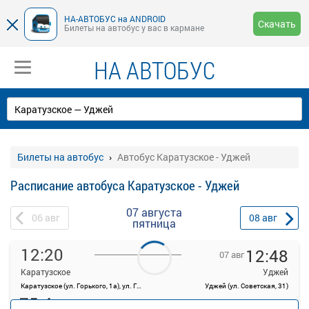
НА-АВТОБУС на ANDROID
Скачать
Билеты на автобус у вас в кармане
НА АВТОБУС
Билеты на автобус
Автобус Каратузское - Уджей
Расписание автобуса Каратузское - Уджей
07 августа
06
авг
08
авг
пятница
12:20
12:48
07 авг
Каратузское
Уджей
Каратузское (ул. Горького, 1а), ул. Горького, 1А
Уджей (ул. Советская, 31)
75.4
руб.