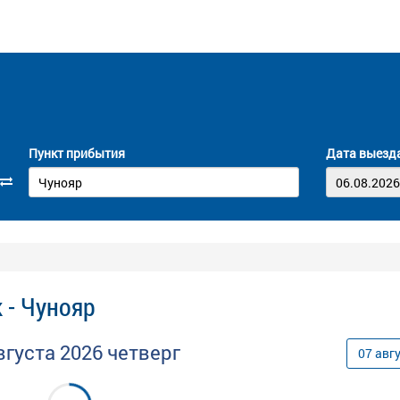
Пункт прибытия
Дата выезд
 - Чунояр
вгуста
2026
четверг
07
авг